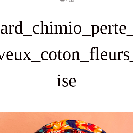
700 × 933
size
lard_chimio_perte
veux_coton_fleurs
ise