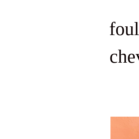
fou
che