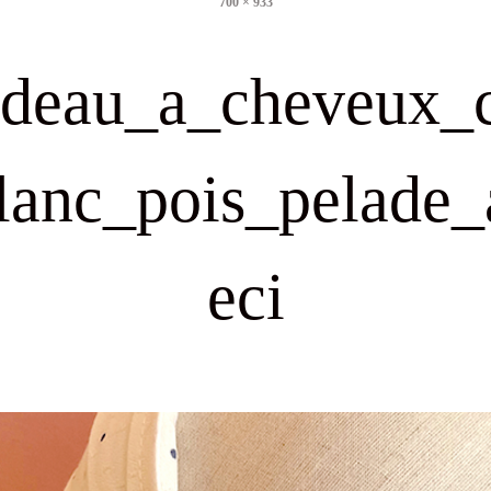
700 × 933
size
deau_a_cheveux_
lanc_pois_pelade_
eci