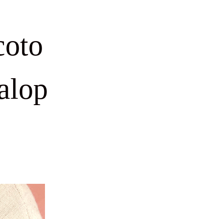
coto
alop