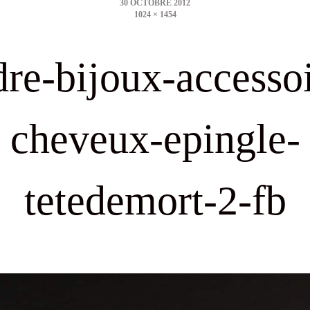
1024 × 1454
size
dre-bijoux-accessoi
cheveux-epingle-
tetedemort-2-fb