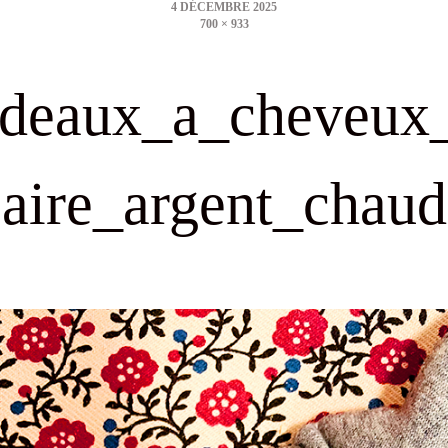
700 × 933
size
deaux_a_cheveux
aire_argent_chaud