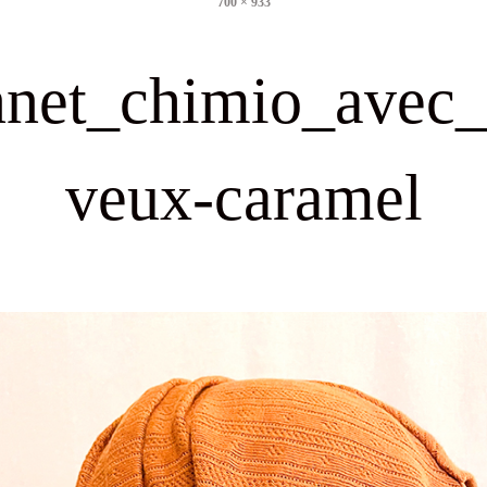
700 × 933
size
net_chimio_avec
veux-caramel