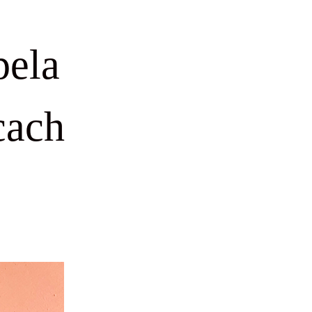
pela
cach