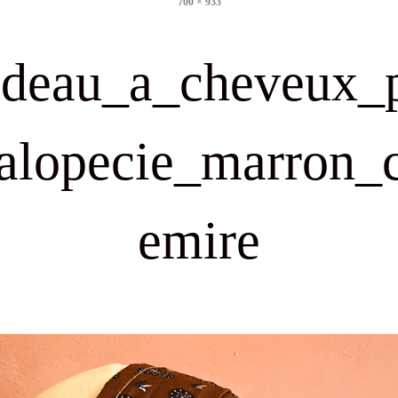
700 × 933
size
deau_a_cheveux_
alopecie_marron_
emire