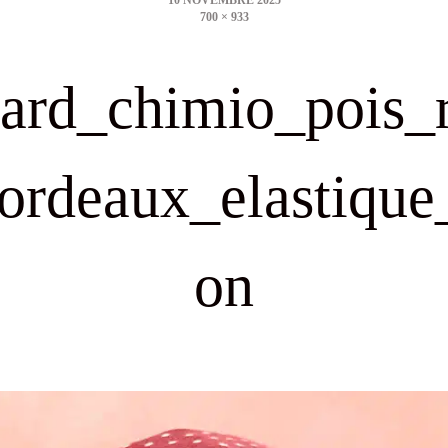
700 × 933
size
lard_chimio_pois_
ordeaux_elastique
on