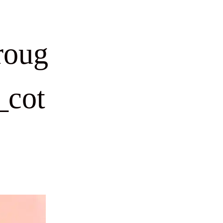
roug
_cot