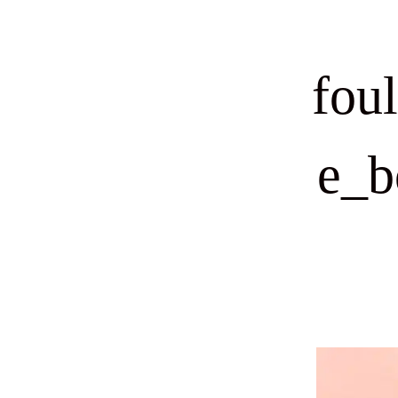
fou
e_b