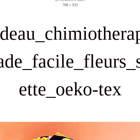
700 × 933
size
deau_chimiothera
ade_facile_fleurs_
ette_oeko-tex