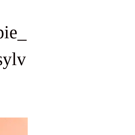
pie_
sylv