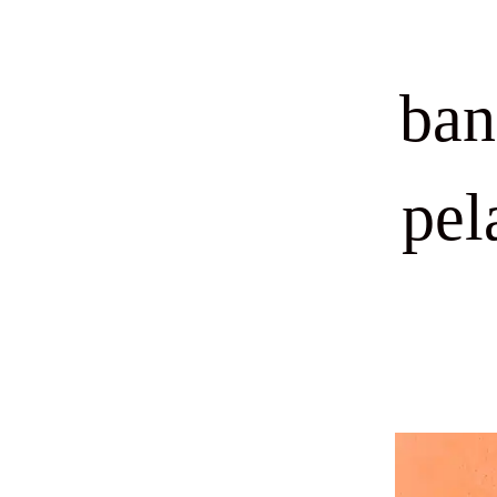
ban
pel