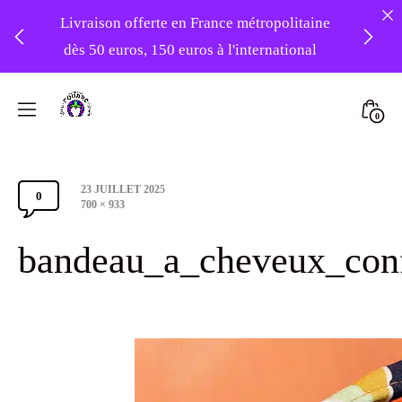
Livraison offerte en France métropolitaine
dès 50 euros, 150 euros à l'international
❤️ -10% sur votre première commande
Skip
avec le code : 1ERAMOUR ❤️
to
Mini
0
content
Atelier
Togg
Foudre
Post
23 JUILLET 2025
Turbans
0
Comments
date
Full
700 × 933
size
Section
bandeau_a_cheveux_confo
Toggle