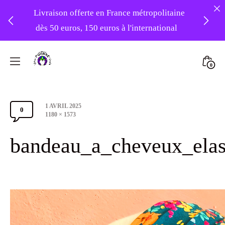
Livraison offerte en France métropolitaine
dès 50 euros, 150 euros à l'international
❤️ -10% sur votre première commande
Skip
avec le code : 1ERAMOUR ❤️
to
Mini
0
content
Atelier
Togg
Foudre
Post
1 AVRIL 2025
Turbans
0
Comments
date
Full
1180 × 1573
size
Section
bandeau_a_cheveux_elas
Toggle