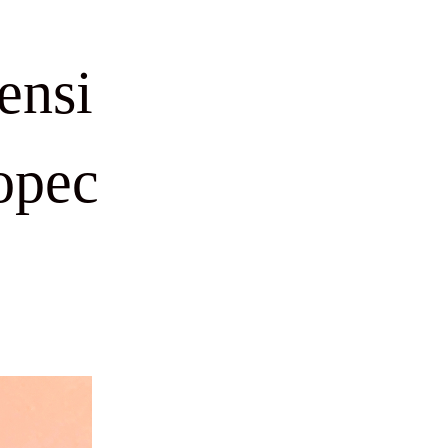
ensi
opec