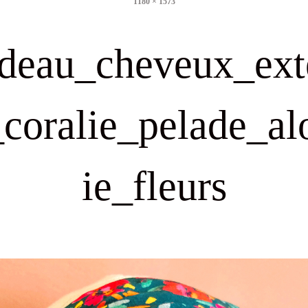
1180 × 1573
size
deau_cheveux_ext
_coralie_pelade_al
ie_fleurs