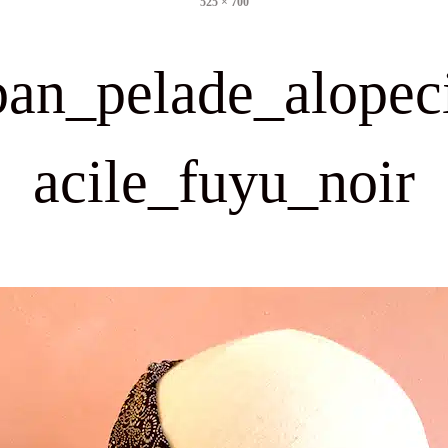
525 × 700
size
ban_pelade_alopec
acile_fuyu_noir