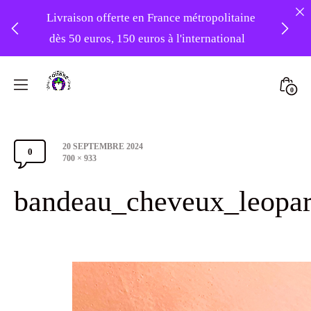
Livraison offerte en France métropolitaine
dès 50 euros, 150 euros à l'international
❤️ -10% sur votre première commande
Skip
avec le code : 1ERAMOUR ❤️
to
Mini
0
content
Atelier
Togg
Foudre
Post
20 SEPTEMBRE 2024
Turbans
0
Comments
date
Full
700 × 933
size
Section
bandeau_cheveux_leopar
Toggle