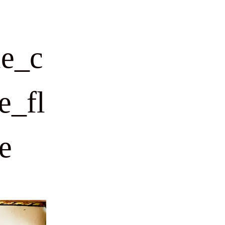
le_c
e_fl
e