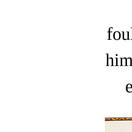
fou
him