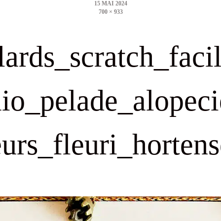
700 × 933
size
lards_scratch_faci
io_pelade_alopeci
eurs_fleuri_hortens