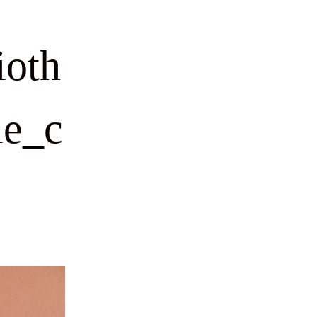
ioth
ie_c