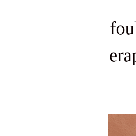
fou
era