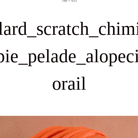
700 × 933
size
lard_scratch_chim
pie_pelade_alopec
orail