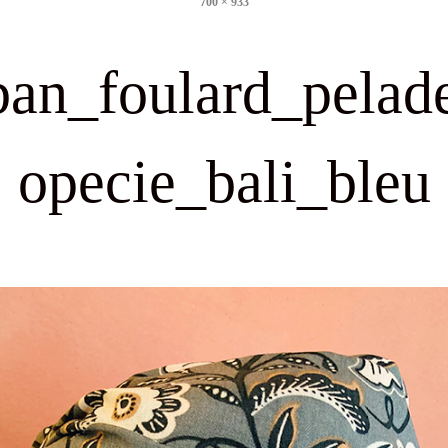
700 × 933
size
ban_foulard_pelad
opecie_bali_bleu