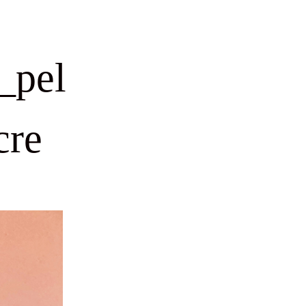
_pel
cre