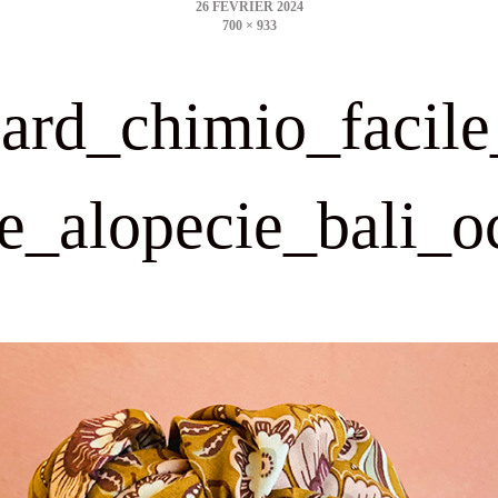
700 × 933
size
lard_chimio_facile
e_alopecie_bali_o