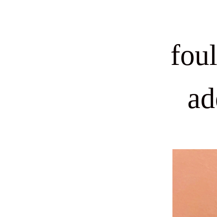
fou
ad