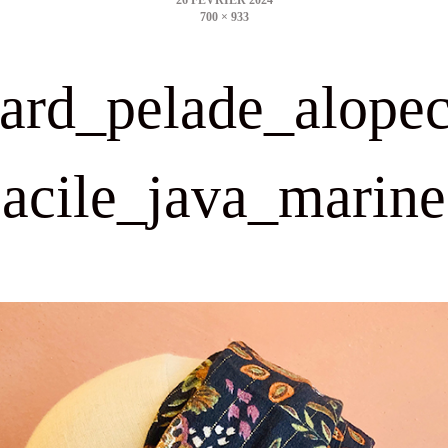
700 × 933
size
lard_pelade_alopec
acile_java_marine