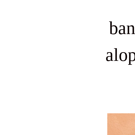
ban
alo