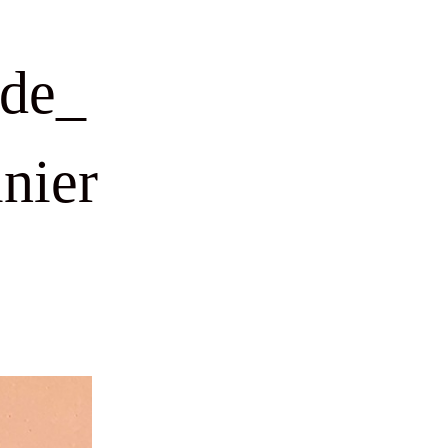
ade_
nier