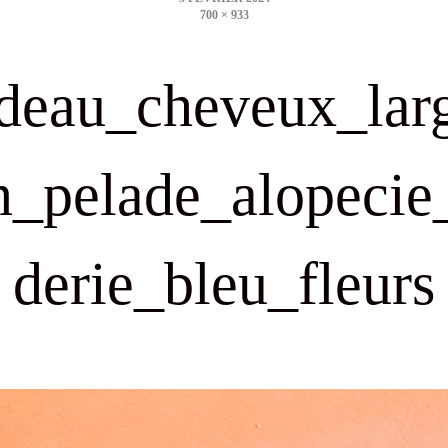
700 × 933
size
deau_cheveux_lar
n_pelade_alopecie
derie_bleu_fleurs