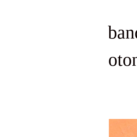
ban
oto