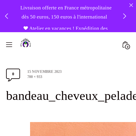
Livraison offerte en France métropolitaine
dès 50 euros, 150 euros à l'international
❤️ Atelier en vacances ! Expédition des
Skip
commandes à partir du 31/08 ❤️
to
Mini
0
content
Atelier
Togg
-20% sur tout le site avec le code
Foudre
PATIENCE
Post
15 NOVEMBRE 2023
Turbans
0
Comments
date
Full
700 × 933
size
Section
bandeau_cheveux_pelad
Toggle