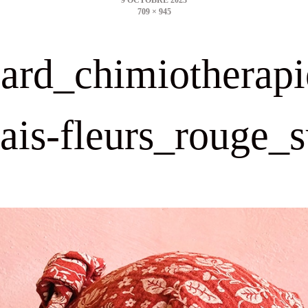
709 × 945
size
lard_chimiotherapi
ais-fleurs_rouge_