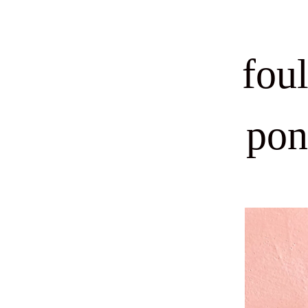
fou
pon