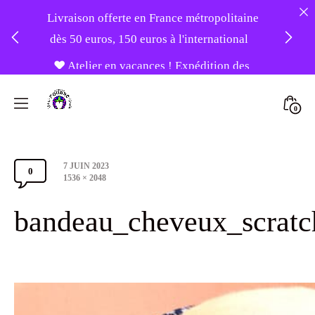
Livraison offerte en France métropolitaine
dès 50 euros, 150 euros à l'international
❤️ Atelier en vacances ! Expédition des
Skip
commandes à partir du 31/08 ❤️
to
Mini
0
content
Atelier
Togg
-20% sur tout le site avec le code
Foudre
PATIENCE
Post
7 JUIN 2023
Turbans
0
Comments
date
Full
1536 × 2048
size
Section
bandeau_cheveux_scratc
Toggle