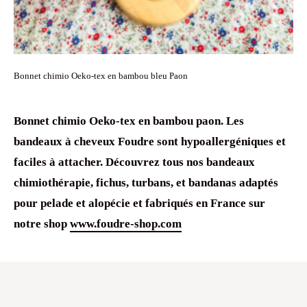
Bonnet chimio Oeko-tex en bambou bleu Paon
Bonnet chimio
Oeko-tex
en
bambou
paon. Les
bandeaux à cheveux
Foudre sont
hypoallergéniques
et
faciles à attacher. Découvrez tous nos
bandeaux
chimiothérapie
, fichus,
turbans
, et
bandanas
adaptés
pour
pelade
et
alopécie
et fabriqués en France sur
notre shop
www.foudre-shop.com