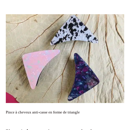
Pince à cheveux anti-casse en forme de triangle
Pinces à cheveux
qui ne cassent pas les cheveux
triangles. Découvrez toutes les
barrettes
,
pinces à