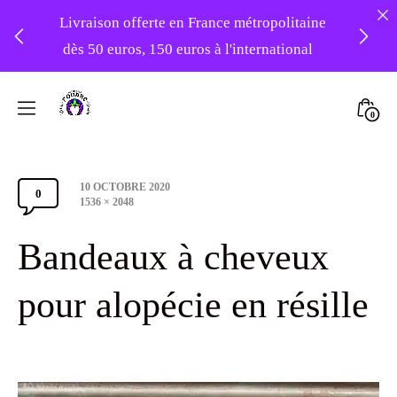
Livraison offerte en France métropolitaine
dès 50 euros, 150 euros à l'international
❤️ -10% sur votre première commande
Skip
avec le code : 1ERAMOUR ❤️
to
Mini
0
content
Atelier
Togg
Foudre
Post
10 OCTOBRE 2020
Turbans
0
Comments
date
Full
1536 × 2048
size
Section
Bandeaux à cheveux
Toggle
pour alopécie en résille