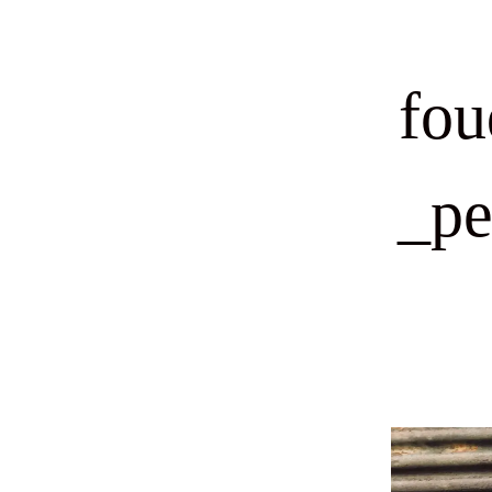
fou
_pe