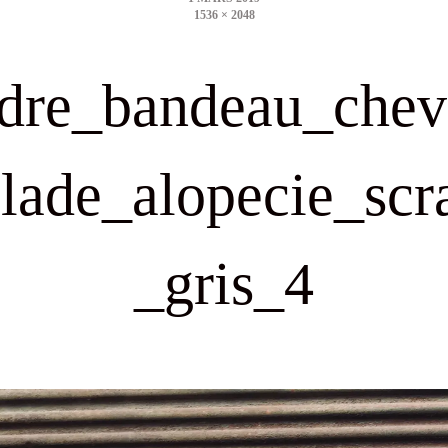
1536 × 2048
size
dre_bandeau_che
lade_alopecie_scr
_gris_4