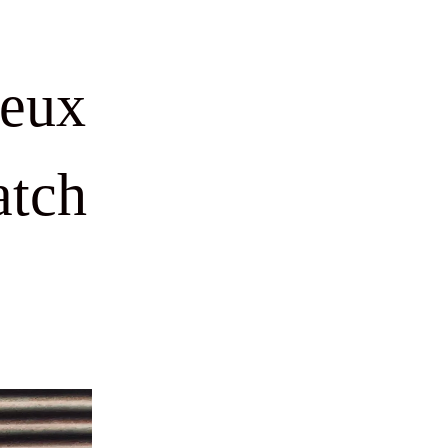
veux
atch