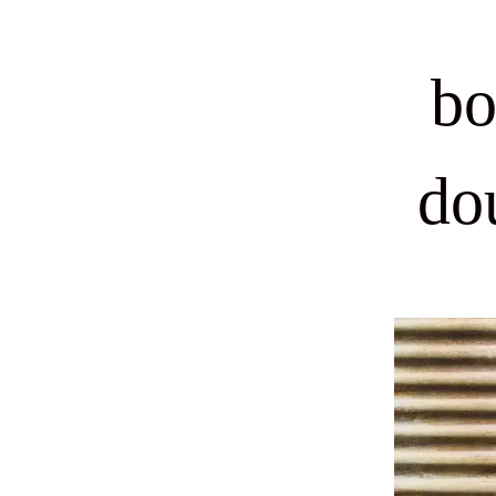
bo
do