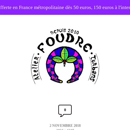
fferte en France métropolitaine dès 50 euros, 150 euros à l'int
10% sur votre première commande avec le code : 1ERAMOUR
Atelier
Foudre
Turbans
0
Comments
Section
Post
2 NOVEMBRE 2018
Toggle
date
Full