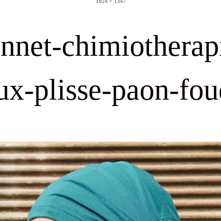
1024 × 1347
size
nnet-chimiotherap
ux-plisse-paon-fou