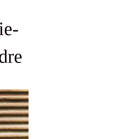
ie-
dre