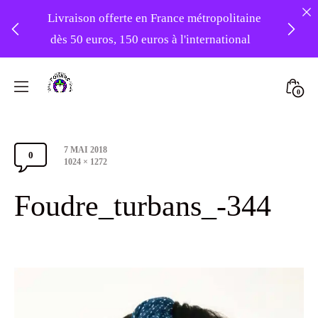
Livraison offerte en France métropolitaine
dès 50 euros, 150 euros à l'international
❤️ -10% sur votre première commande
Skip
avec le code : 1ERAMOUR ❤️
to
Mini
0
content
Atelier
Togg
Foudre
Post
7 MAI 2018
Turbans
0
Comments
date
Full
1024 × 1272
size
Section
Foudre_turbans_-344
Toggle