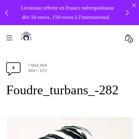
Livraison offerte en France métropolitaine
dès 50 euros, 150 euros à l'international
❤️ -10% sur votre première commande
Skip
avec le code : 1ERAMOUR ❤️
to
Mini
0
content
Atelier
Togg
Foudre
Post
7 MAI 2018
Turbans
0
Comments
date
Full
1024 × 1272
size
Section
Foudre_turbans_-282
Toggle