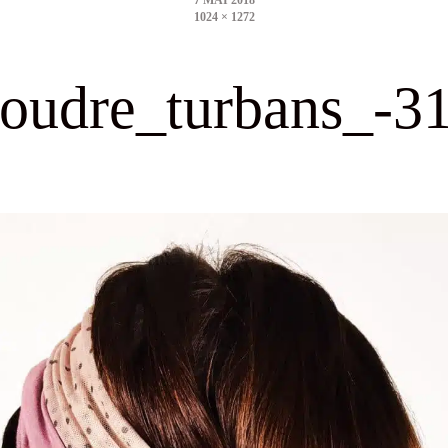
1024 × 1272
size
oudre_turbans_-3