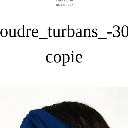
1024 × 1272
size
oudre_turbans_-3
copie