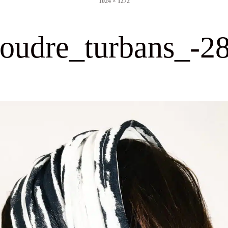
1024 × 1272
size
oudre_turbans_-2