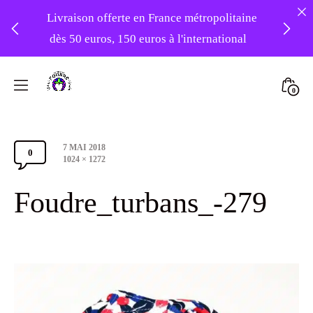
Livraison offerte en France métropolitaine
dès 50 euros, 150 euros à l'international
❤️ -10% sur votre première commande
Skip
avec le code : 1ERAMOUR ❤️
to
Mini
0
content
Atelier
Togg
Foudre
Post
7 MAI 2018
Turbans
0
Comments
date
Full
1024 × 1272
size
Section
Foudre_turbans_-279
Toggle