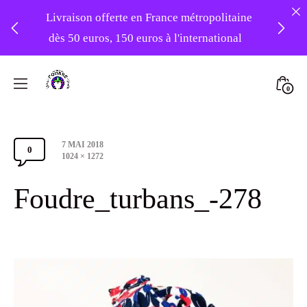
Livraison offerte en France métropolitaine
dès 50 euros, 150 euros à l'international
❤️ -10% sur votre première commande
Skip
avec le code : 1ERAMOUR ❤️
to
Mini
0
content
Atelier
Togg
Foudre
Post
7 MAI 2018
Turbans
0
Comments
date
Full
1024 × 1272
size
Section
Foudre_turbans_-278
Toggle