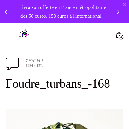
Livraison offerte en France métropolitaine
dès 50 euros, 150 euros à l'international
❤️ -10% sur votre première commande
Skip
avec le code : 1ERAMOUR ❤️
to
Mini
0
content
Atelier
Togg
Foudre
Post
7 MAI 2018
Turbans
0
Comments
date
Full
1024 × 1272
size
Section
Foudre_turbans_-168
Toggle