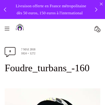
Livraison offerte en France métropolitaine
dès 50 euros, 150 euros à l'international
❤️ -10% sur votre première commande
Skip
avec le code : 1ERAMOUR ❤️
to
Mini
0
content
Atelier
Togg
Foudre
Post
7 MAI 2018
Turbans
0
Comments
date
Full
1024 × 1272
size
Section
Foudre_turbans_-160
Toggle