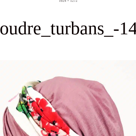
1024 × 1272
size
oudre_turbans_-1