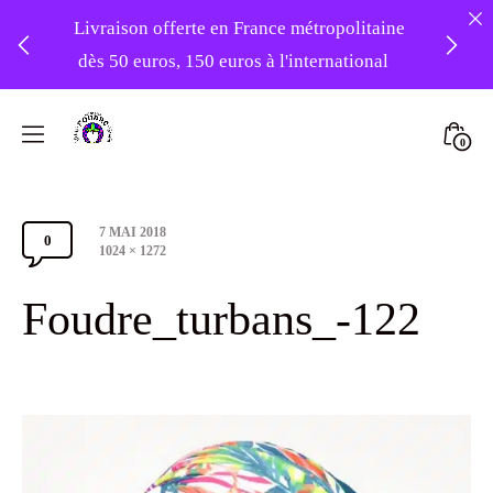
Livraison offerte en France métropolitaine
dès 50 euros, 150 euros à l'international
❤️ -10% sur votre première commande
Skip
avec le code : 1ERAMOUR ❤️
to
Mini
0
content
Atelier
Togg
Foudre
Post
7 MAI 2018
Turbans
0
Comments
date
Full
1024 × 1272
size
Section
Foudre_turbans_-122
Toggle