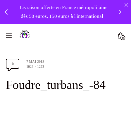
Livraison offerte en France métropolitaine
dès 50 euros, 150 euros à l'international
❤️ -10% sur votre première commande
Skip
avec le code : 1ERAMOUR ❤️
to
Mini
0
content
Atelier
Togg
Foudre
Post
7 MAI 2018
Turbans
0
Comments
date
Full
1024 × 1272
size
Section
Foudre_turbans_-84
Toggle