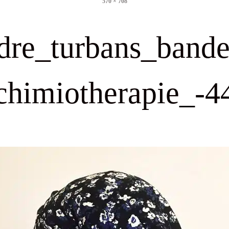
570 × 708
size
dre_turbans_band
chimiotherapie_-4