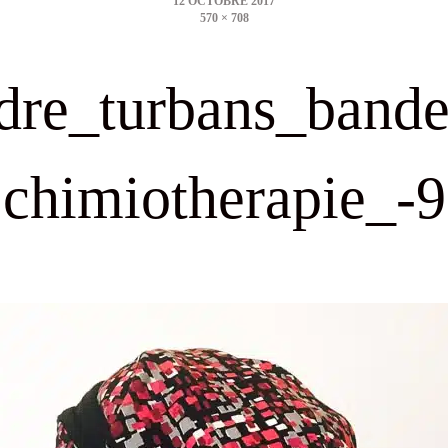
570 × 708
size
dre_turbans_band
chimiotherapie_-9