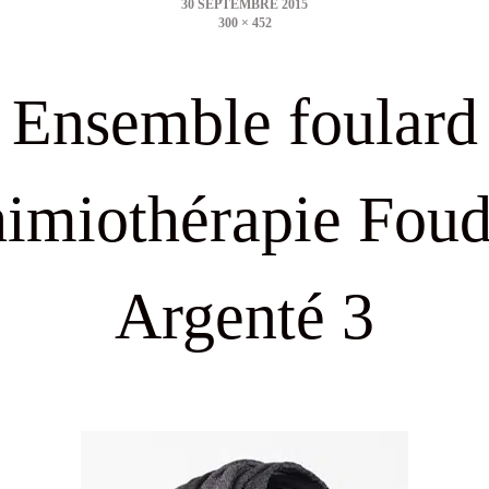
300 × 452
size
Ensemble foulard
himiothérapie Foud
Argenté 3