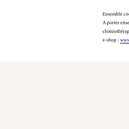
Ensemble coo
A porter ens
chimiothérapi
e-shop :
www