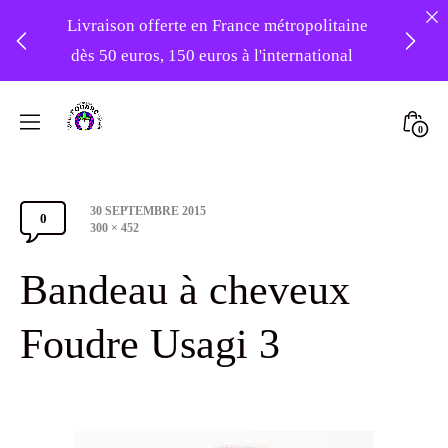
Livraison offerte en France métropolitaine
dès 50 euros, 150 euros à l'international
❤️ -10% sur votre première commande
Skip
avec le code : 1ERAMOUR ❤️
to
Mini
0
content
Atelier
Togg
Foudre
Post
30 SEPTEMBRE 2015
Turbans
0
Comments
date
Full
300 × 452
size
Section
Bandeau à cheveux
Toggle
Foudre Usagi 3