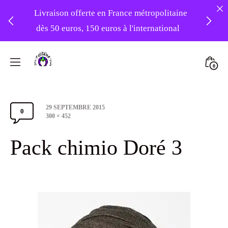
Livraison offerte en France métropolitaine
dès 50 euros, 150 euros à l'international
❤️ -10% sur votre première commande
Skip
avec le code : 1ERAMOUR ❤️
to
Mini
0
content
Atelier
Togg
Foudre
Post
29 SEPTEMBRE 2015
Turbans
0
Comments
date
Full
300 × 452
size
Section
Pack chimio Doré 3
Toggle