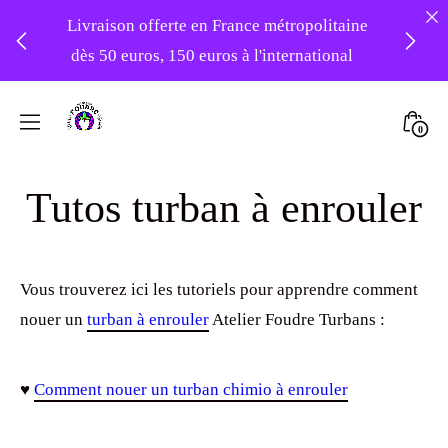
Livraison offerte en France métropolitaine
dès 50 euros, 150 euros à l'international
❤️ -10% sur votre première commande
Skip
avec le code : 1ERAMOUR ❤️
to
Mini
0
content
Atelier
Togg
Foudre
Tutos turban à enrouler
Turbans
Vous trouverez ici les tutoriels pour apprendre comment
nouer un
turban à enrouler
Atelier Foudre Turbans :
♥
Comment nouer un turban chimio à enrouler