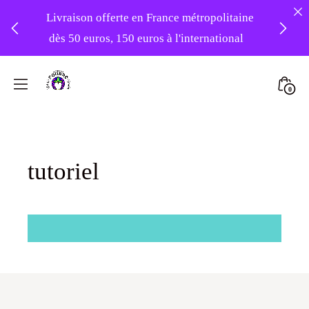
Livraison offerte en France métropolitaine
dès 50 euros, 150 euros à l'international
❤️ -10% sur votre première commande
Skip
avec le code : 1ERAMOUR ❤️
to
Mini
0
content
Atelier
Togg
Foudre
Turbans
tutoriel