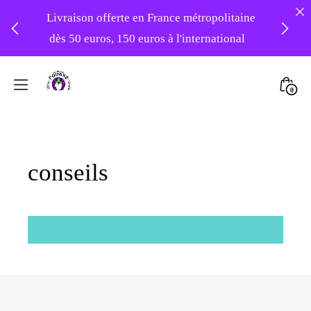
Livraison offerte en France métropolitaine
dès 50 euros, 150 euros à l'international
❤️ -10% sur votre première commande
Skip
avec le code : 1ERAMOUR ❤️
to
Mini
0
content
Atelier
Togg
Foudre
Turbans
conseils