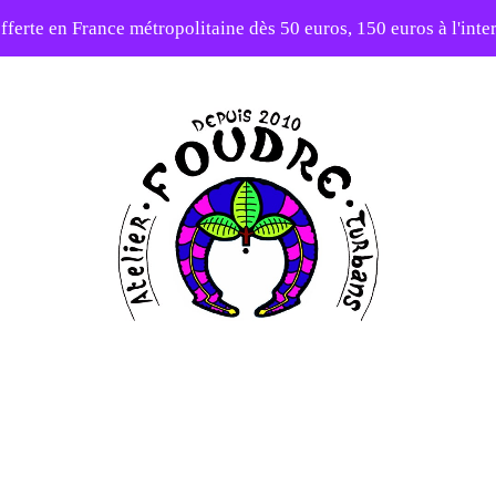
fferte en France métropolitaine dès 50 euros, 150 euros à l'int
10% sur votre première commande avec le code : 1ERAMOUR
Atelier
Foudre
Turbans