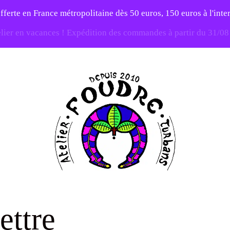
fferte en France métropolitaine dès 50 euros, 150 euros à l'int
elier en vacances ! Expédition des commandes à partir du 31/0
-20% sur tout le site avec le code PATIENCE
Atelier
Foudre
ettre
Turbans