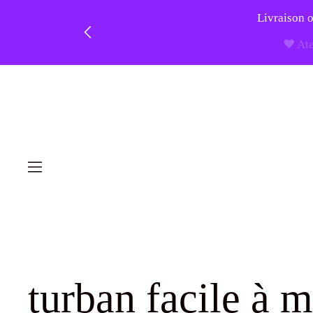
Livraison o
❤️ At
Skip
to
content
turban facile à m